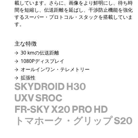
載しています。さらに、画像をより鮮明にし、待ち時
間を短縮し、伝送距離を延ばし、干渉防止機能を強化
するスーパー・プロトコル・スタックを搭載していま
す。
主な特徴
30 kmの伝送距離
1080Pディスプレイ
オールインワン・テレメトリー
拡張性
SKYDROID H30
UXV SROC
Skydroid H30 は、ビデオリンク、データリンク、リ
FR-SKY X20 PRO HD
モートコントロール、Androidシステムを統合した、
SRoC (Soldier RoboticController)：堅牢なパナソニッ
ポータブルで費用対効果の高いドローン用地上管制ス
トマホーク・グリップ S20
クFZ-S1上に構築された高度な機能を備えた堅牢化さ
テーションである。強力なQualcomm Snapdragon
X20 PROは、TANDEMシリーズの機能入力を最適化
れたGCSは、防衛ロボット工学における最新のGCS
660 8コアプロセッサーとAndroid 9（64ビット）組み
し、統合したモデルです。X20/X20Sをベースに2つ
ユーザーのために設計された標準化されたノンカスタ
Grip S20は、Samsung Galaxy S20 Tactical Editionスマ
込みシステムを搭載。
のトリムが追加され、より正確なチューニングが可能