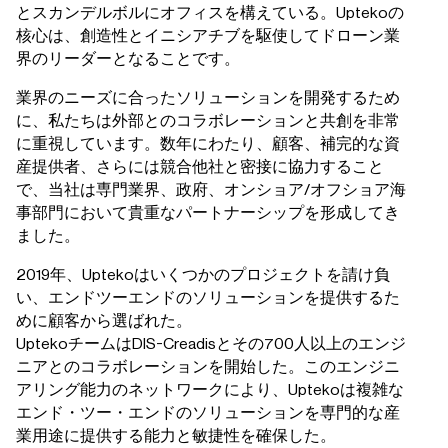
とスカンデルボルにオフィスを構えている。Uptekoの
核心は、創造性とイニシアチブを駆使してドローン業
界のリーダーとなることです。
業界のニーズに合ったソリューションを開発するため
に、私たちは外部とのコラボレーションと共創を非常
に重視しています。数年にわたり、顧客、補完的な資
産提供者、さらには競合他社と密接に協力すること
で、当社は専門業界、政府、オンショア/オフショア海
事部門において貴重なパートナーシップを形成してき
ました。
2019年、Uptekoはいくつかのプロジェクトを請け負
い、エンドツーエンドのソリューションを提供するた
めに顧客から選ばれた。
UptekoチームはDIS-Creadisとその700人以上のエンジ
ニアとのコラボレーションを開始した。このエンジニ
アリング能力のネットワークにより、Uptekoは複雑な
エンド・ツー・エンドのソリューションを専門的な産
業用途に提供する能力と敏捷性を確保した。